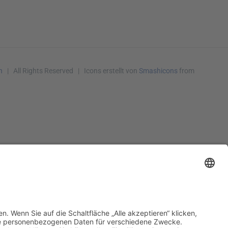
h
| All Rights Reserved | Icons erstellt von
Smashicons
from