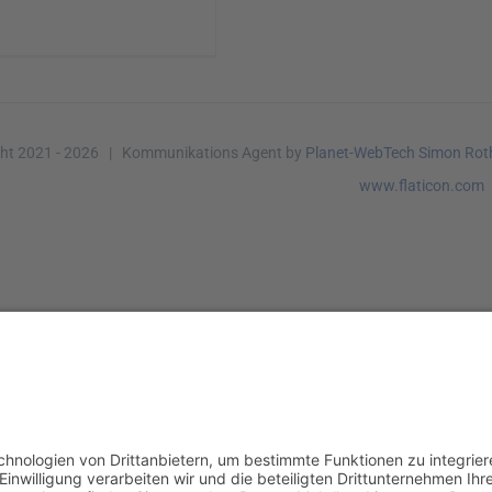
ht 2021 -
2026 | Kommunikations Agent by
Planet-WebTech Simon Rot
www.flaticon.com