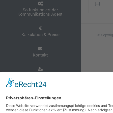
[...]
So funktioniert der
Kommunikations-Agent!
Kalkulation & Preise
© Copyrig
Kontakt
Datenschutz
Impressum