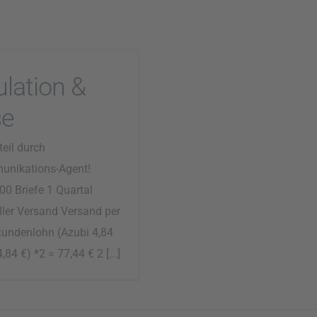
ulation &
se
eil durch
nikations-Agent!
00 Briefe 1 Quartal
ller Versand Versand per
tundenlohn (Azubi 4,84
4,84 €) *2 = 77,44 € 2 [...]