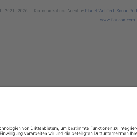
ht 2021 -
2026 | Kommunikations Agent by
Planet-WebTech Simon Rot
www.flaticon.com