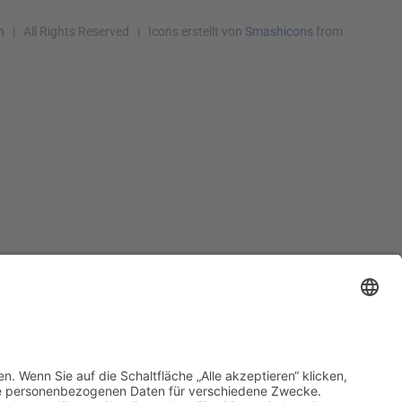
h
| All Rights Reserved | Icons erstellt von
Smashicons
from